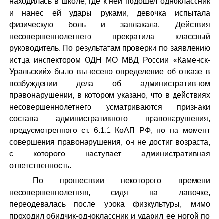
находилась в школе, где к ней подошел одноклассник
и нанес ей удары руками, девочка испытала
физическую боль и заплакала. Действия
несовершеннолетнего прекратила классный
руководитель. По результатам проверки по заявлению
истца инспектором ОДН МО МВД России «Каменск-
Уральский» было вынесено определение об отказе в
возбуждении дела об административном
правонарушении, в котором указано, что в действиях
несовершеннолетнего усматриваются признаки
состава административного правонарушения,
предусмотренного ст. 6.1.1 КоАП РФ, но на момент
совершения правонарушения, он не достиг возраста,
с которого наступает административная
ответственность.
По прошествии некоторого времени
несовершеннолетняя, сидя на лавочке,
переодевалась после урока физкультуры, мимо
проходил обидчик-одноклассник и ударил ее ногой по