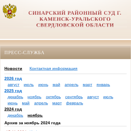
СИНАРСКИЙ РАЙОННЫЙ СУД Г.
КАМЕНСК-УРАЛЬСКОГО
СВЕРДЛОВСКОЙ ОБЛАСТИ
ПРЕСС-СЛУЖБА
Новости
Контактная информация
2026 год
август
июль
июнь
май
апрель
март
январь
2025 год
декабрь
ноябрь
октябрь
сентябрь
август
июль
июнь
май
апрель
март
февраль
2024 год
декабрь
ноябрь
Архив за ноябрь 2024 года