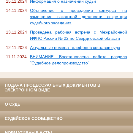
15.11.2024
Информация о назначении судьи
14.11.2024
Объявление о проведении конкурса на
замещение вакантной должности секретаря
судебного заседания
13.11.2024
Проведена рабочая встреча с Межрайонной
ИФНС России № 22 по Свердловской области
12.11.2024
Актуальные номера телефонов составов суда
11.11.2024
ВНИМАНИЕ! Восстановлена работа раздела
"Судебное делопроизводство"
ПОДАЧА ПРОЦЕССУАЛЬНЫХ ДОКУМЕНТОВ В
ЭЛЕКТРОННОМ ВИДЕ
О СУДЕ
СУДЕЙСКОЕ СООБЩЕСТВО
НОРМАТИВНЫЕ АКТЫ