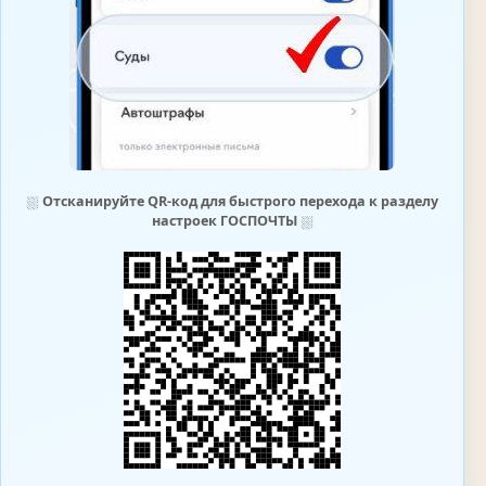
⛆
Отсканируйте QR-код для быстрого перехода к разделу
настроек ГОСПОЧТЫ
⛆