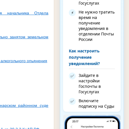
Госуслугах
Не нужно тратить
⚡
ля начальника Отдела
время на
получение
уведомления в
отделении Почты
льно занятом земельном
России
Как настроить
получение
 алкогольного опьянения
уведомлений?
Зайдите в
✅
настройки
Госпочты в
Госуслугах
Включите
✅
инарском районном суде
подписку на Суды