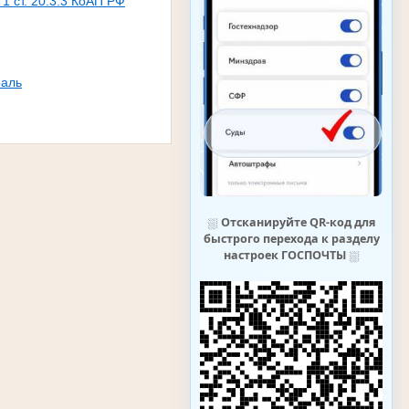
 ст. 20.3.3 КоАП РФ
аль
⛆
Отсканируйте QR-код для
быстрого перехода к разделу
настроек ГОСПОЧТЫ
⛆