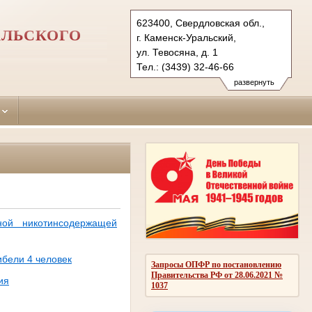
623400, Свердловская обл.,
АЛЬСКОГО
г. Каменск-Уральский,
ул. Тевосяна, д. 1
Тел.: (3439) 32-46-66
sinarsky.svd@sudrf.ru
развернуть
ной никотинсодержащей
ибели 4 человек
Запросы ОПФР по постановлению
Правительства РФ от 28.06.2021 №
ия
1037