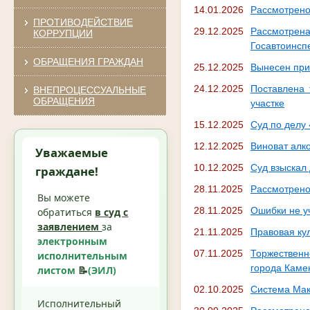
14.01.2026
Рассмотрено
ПРОТИВОДЕЙСТВИЕ
29.12.2025
Рассмотре
КОРРУПЦИИ
Госавтоинсп
ОБРАЩЕНИЯ ГРАЖДАН
25.12.2025
Вынесен при
24.12.2025
Поставлена 
ВНЕПРОЦЕССУАЛЬНЫЕ
ОБРАЩЕНИЯ
участке
15.12.2025
Суд по делу
12.12.2025
Виноват алк
Уважаемые
10.12.2025
Суд взыскал 
граждане!
28.11.2025
Рассмотрено
Вы можете
28.11.2025
Ошибки не уч
обратиться
в суд с
заявлением
за
21.11.2025
Правовая кул
электронным
07.11.2025
Торжествен
исполнительным
города Каме
листом
📝
(ЭИЛ)
02.10.2025
Система Мак
Исполнительный