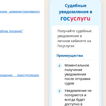
Судебные
уведомления в
нии административного
Получайте судебные
бука питания"
уведомления в
личном кабинете на
Госуслугах
Преимущества
Моментальное
⚡
получение
уведомления
ршение преступления,
после отправки
судом
Уведомление не
⚡
потеряется и
всегда будет
доступно в