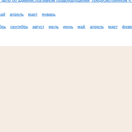
 дело об административном правонарушении, предусмотренном ч. 1
май
апрель
март
январь
брь
сентябрь
август
июль
июнь
май
апрель
март
февр