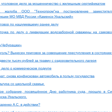
 уголовное дело за мошенничество с жилищным сертификатом
на жалоба ООО "Технопром"на постановление заместите
екции МО МВД России «Каменск-Уральский»
говор по нашумевшему ранее делу
точка по делу о ликвидации водозаборной скважины на самово
 «Чебурашки»
оголь? Вынесен приговор за совершение преступления в состоянии
двести тысяч рублей за травму с оздоровительного лагеря
 дело о коммерческом подкупе
ат: снова конфискован автомобиль в пользу государства
ьтура со школьной скамьи.
ное собрание, посвящённое Дню работника суда, прошло в С
нска-Уральского.
аренко А.С. в действии?