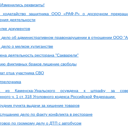
зменились реквизиты!
о ходатайство защитника ООО «РАФ-Р» о досрочном прекраще
ения деятельности
елке документов
 дело об административном правонарушении в отношении ООО "Аз
 дело о мелком хулиганстве
ена деятельность ресторана "Сакварели"
цию фиктивных браков лишение свободы
ат отца участника СВО
трелочника
ка из Каменска-Уральского осуждена к штрафу за сове
ного ч. 1 ст. 318 Уголовного кодекса Российской Федерации.
рудник пункта выдачи за хищение товаров
 слушанию дело по факту конфликта в ресторане
говор по громкому делу о ДТП с автобусом