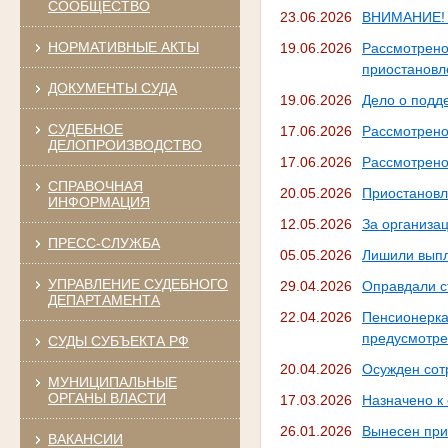
СООБЩЕСТВО
23.06.2026
ВНИМАНИЕ! И
НОРМАТИВНЫЕ АКТЫ
19.06.2026
Рассмотрен
приостановл
ДОКУМЕНТЫ СУДА
19.06.2026
Дело о подд
СУДЕБНОЕ
17.06.2026
Рассмотрено
ДЕЛОПРОИЗВОДСТВО
17.06.2026
Рассмотрено
СПРАВОЧНАЯ
20.05.2026
Приостановл
ИНФОРМАЦИЯ
12.05.2026
За организа
ПРЕСС-СЛУЖБА
05.05.2026
Лишили выпл
УПРАВЛЕНИЕ СУДЕБНОГО
29.04.2026
Оправдали с
ДЕПАРТАМЕНТА
22.04.2026
Пенсионер
предусмотрен
СУДЫ СУБЪЕКТА РФ
20.04.2026
Осужден сот
МУНИЦИПАЛЬНЫЕ
ОРГАНЫ ВЛАСТИ
17.03.2026
Назначено к
26.01.2026
Вынесен при
ВАКАНСИИ