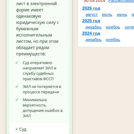
30.09.2025
Рассмотрено
лист в электронной
2026 год
форме имеет
август
июль
июнь
одинаковую
2025 год
юридическую силу с
декабрь
ноябрь
октя
бумажным
2024 год
исполнительным
декабрь
ноябрь
листом, но при этом
обладает рядом
преимуществ:
✓
Суд оперативно
направляет ЭИЛ в
службу судебных
приставов ФССП
✓
ЭИЛ не потеряется в
процессе передачи
✓
Минимальна
вероятность
допущения ошибок в
ЭИЛ
⚡ Суд