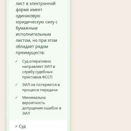
лист в электронной
форме имеет
одинаковую
юридическую силу с
бумажным
исполнительным
листом, но при этом
обладает рядом
преимуществ:
✓
Суд оперативно
направляет ЭИЛ в
службу судебных
приставов ФССП
✓
ЭИЛ не потеряется в
процессе передачи
✓
Минимальна
вероятность
допущения ошибок в
ЭИЛ
⚡ Суд