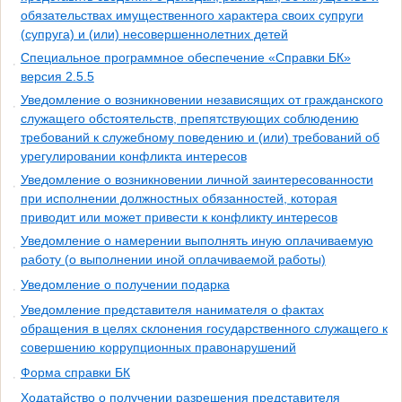
обязательствах имущественного характера своих супруги
(супруга) и (или) несовершеннолетних детей
Специальное программное обеспечение «Справки БК»
версия 2.5.5
Уведомление о возникновении независящих от гражданского
служащего обстоятельств, препятствующих соблюдению
требований к служебному поведению и (или) требований об
урегулировании конфликта интересов
Уведомление о возникновении личной заинтересованности
при исполнении должностных обязанностей, которая
приводит или может привести к конфликту интересов
Уведомление о намерении выполнять иную оплачиваемую
работу (о выполнении иной оплачиваемой работы)
Уведомление о получении подарка
Уведомление представителя нанимателя о фактах
обращения в целях склонения государственного служащего к
совершению коррупционных правонарушений
Форма справки БК
Ходатайство о получении разрешения представителя